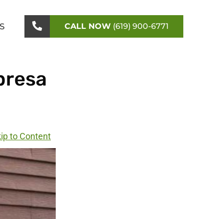
S
CALL NOW
(619) 900-6771
presa
ip to Content