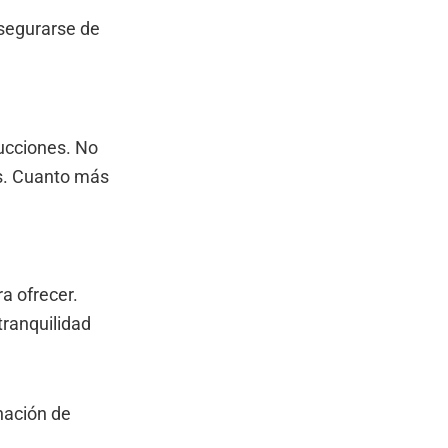
asegurarse de
ucciones. No
os. Cuanto más
a ofrecer.
tranquilidad
nación de