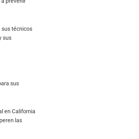
 a prevenir
e sus técnicos
y sus
para sus
l en California
peren las