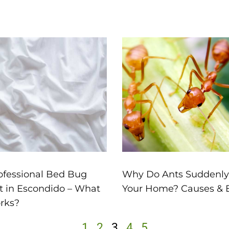
Page
Page
Page
Page
Page
rofessional Bed Bug
Why Do Ants Suddenly
 in Escondido – What
Your Home? Causes & E
rks?
1
2
3
4
5