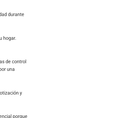
edad durante
u hogar.
as de control
por una
otización y
sencial porque