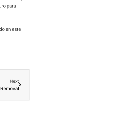
uro para
ado en este
Next
Next
& Removal