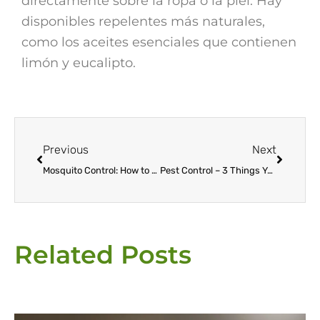
directamente sobre la ropa o la piel. Hay
disponibles repelentes más naturales,
como los aceites esenciales que contienen
limón y eucalipto.
Prev
Next
Previous
Next
Mosquito Control: How to Prevent & Get Rid of Mosquitoes
Pest Control – 3 Things You Might be Trying that WON’T Work
Related Posts
Page
Page
Page
Page
Page