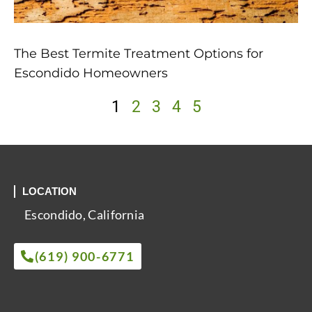
The Best Termite Treatment Options for
Escondido Homeowners
1
2
3
4
5
LOCATION
Escondido, California
(619) 900-6771