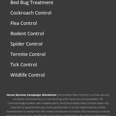
Bed Bug Treatment
Cockroach Control
Flea Control
Rodent Control
Spider Control
Termite Control
Tick Control
Wildlife Control
Home Services Campaign Disclaimer:
Escondido Pest Control is a free service
to assist homeowners in connecting with local service providers. All
contractors/providers are independent and Escondido Pest Control does not
warrant or guarantee any work performed. It is the responsibility of the
homeowner to verify that the hired contractor furnishes the necessary license
and insurance required for the work being performed. All persons depicted in