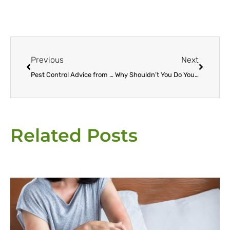
Prev
Next
Previous
Next
Pest Control Advice from the Experts
Why Shouldn’t You Do Your Own Pest Control?
Related Posts
Page
Page
Page
Page
Page